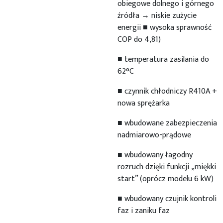
obiegowe dolnego i górnego
źródła → niskie zużycie
energii ■ wysoka sprawność
COP do 4,81)
■ temperatura zasilania do
62°C
■ czynnik chłodniczy R410A +
nowa sprężarka
■ wbudowane zabezpieczenia
nadmiarowo-prądowe
■ wbudowany łagodny
rozruch dzięki funkcji „miękki
start” (oprócz modelu 6 kW)
■ wbudowany czujnik kontroli
faz i zaniku faz