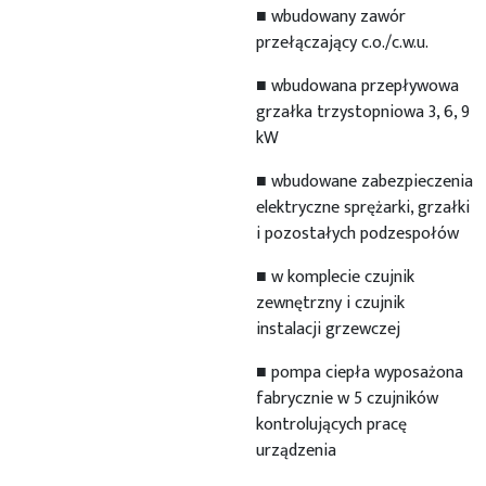
■ wbudowany zawór
przełączający c.o./c.w.u.
■ wbudowana przepływowa
grzałka trzystopniowa 3, 6, 9
kW
■ wbudowane zabezpieczenia
elektryczne sprężarki, grzałki
i pozostałych podzespołów
■ w komplecie czujnik
zewnętrzny i czujnik
instalacji grzewczej
■ pompa ciepła wyposażona
fabrycznie w 5 czujników
kontrolujących pracę
urządzenia